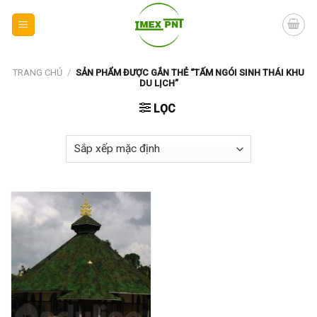
Skip
to
content
TRANG CHỦ
/
SẢN PHẨM ĐƯỢC GẮN THẺ “TẤM NGÓI SINH THÁI KHU
DU LỊCH”
LỌC