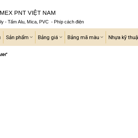
MEX PNT VIỆT NAM
y - Tấm Alu, Mica, PVC - Phíp cách điện
u
Sản phẩm
Bảng giá
Bảng mã màu
Nhựa kỹ thuậ
ÀNH”