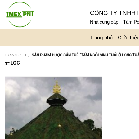
Skip
to
CÔNG TY TNHH I
content
Nhà cung cấp : Tấm Pol
Trang chủ
Giới thiệ
TRANG CHỦ
/
SẢN PHẨM ĐƯỢC GẮN THẺ “TẤM NGÓI SINH THÁI Ở LONG TH
LỌC