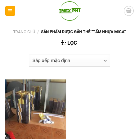
Skip
to
content
TRANG CHỦ
/
SẢN PHẨM ĐƯỢC GẮN THẺ “TẤM NHỰA MICA”
LỌC