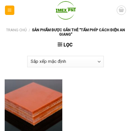
Skip
to
content
TRANG CHỦ
/
SẢN PHẨM ĐƯỢC GẮN THẺ “TẤM PHÍP CÁCH ĐIỆN AN
GIANG”
LỌC