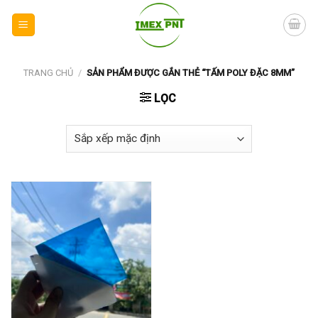
Skip
to
content
TRANG CHỦ
/
SẢN PHẨM ĐƯỢC GẮN THẺ “TẤM POLY ĐẶC 8MM”
LỌC