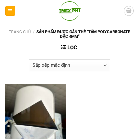
Skip
to
content
TRANG CHỦ
/
SẢN PHẨM ĐƯỢC GẮN THẺ “TẤM POLYCARBONATE
ĐẶC 4MM”
LỌC