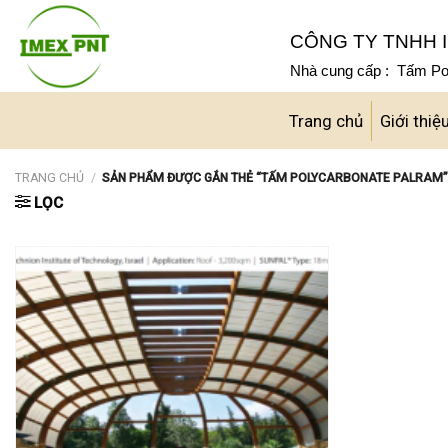
Skip
to
CÔNG TY TNHH I
content
Nhà cung cấp : Tấm Pol
Trang chủ
Giới thiệ
TRANG CHỦ
/
SẢN PHẨM ĐƯỢC GẮN THẺ “TẤM POLYCARBONATE PALRAM
LỌC