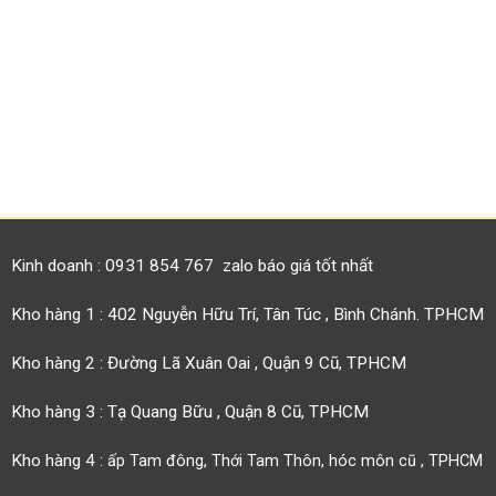
Kinh doanh : 0931 854 767 zalo báo giá tốt nhất
Kho hàng 1 : 402 Nguyễn Hữu Trí, Tân Túc , Bình Chánh. TPHCM
Kho hàng 2 : Đường Lã Xuân Oai , Quận 9 Cũ, TPHCM
Kho hàng 3 : Tạ Quang Bữu , Quận 8 Cũ, TPHCM
Kho hàng 4 :
ấp Tam đông, Thới Tam Thôn, hóc môn cũ , TPHCM