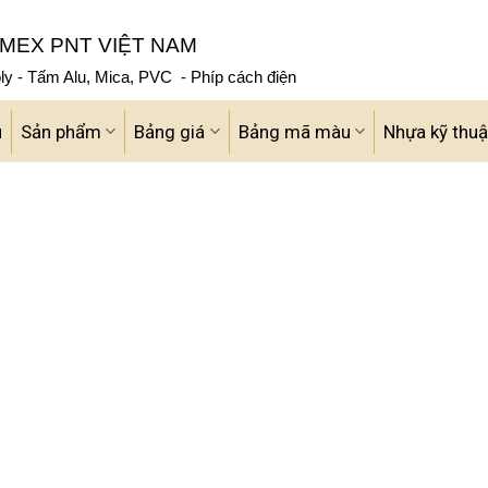
MEX PNT VIỆT NAM
y - Tấm Alu, Mica, PVC - Phíp cách điện
u
Sản phẩm
Bảng giá
Bảng mã màu
Nhựa kỹ thuậ
”