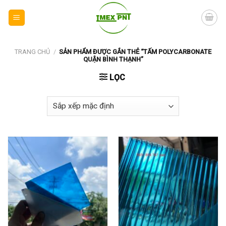
Skip
to
content
TRANG CHỦ
/
SẢN PHẨM ĐƯỢC GẮN THẺ “TẤM POLYCARBONATE
QUẬN BÌNH THẠNH”
LỌC