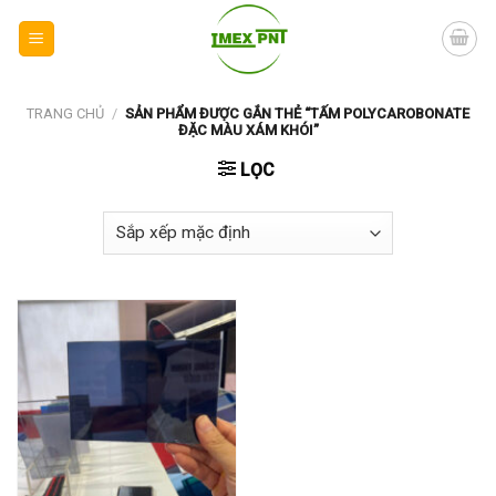
Skip
to
content
TRANG CHỦ
/
SẢN PHẨM ĐƯỢC GẮN THẺ “TẤM POLYCAROBONATE
ĐẶC MÀU XÁM KHÓI”
LỌC