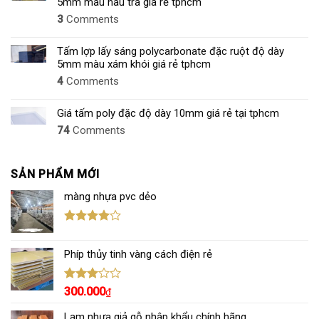
5mm màu nâu trà giá rẻ tphcm
MỚI
3
Comments
NHẤT
2026
Tấm lợp lấy sáng polycarbonate đặc ruột độ dày
5mm màu xám khói giá rẻ tphcm
4
Comments
Giá tấm poly đặc độ dày 10mm giá rẻ tại tphcm
74
Comments
SẢN PHẨM MỚI
màng nhựa pvc dẻo
Được
xếp hạng
Phíp thủy tinh vàng cách điện rẻ
4.00
5
sao
Được
300.000
₫
xếp
hạng
Lam nhựa giả gỗ nhập khẩu chính hãng