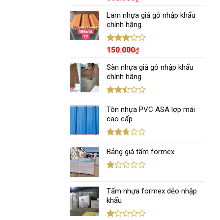
xếp
hạng
Lam nhựa giả gỗ nhập khẩu
3.00
5
chính hãng
sao
Được
150.000
₫
xếp
hạng
Sàn nhựa giả gỗ nhập khẩu
3.00
5
chính hãng
sao
Được
xếp
Tôn nhựa PVC ASA lợp mái
hạng
cao cấp
2.43
5 sao
Được
xếp
Bảng giá tấm formex
hạng
2.67
5 sao
Được
xếp
Tấm nhựa formex dẻo nhập
hạng
1.12
khẩu
5
sao