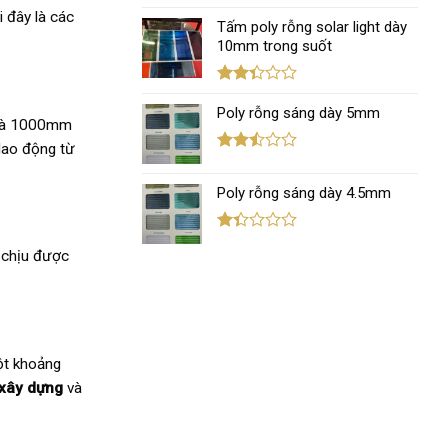
Được
 đây là các
xếp
Tấm poly rỗng solar light dày
hạng
10mm trong suốt
1.11
5
sao
Được
xếp
Poly rỗng sáng dày 5mm
 là 1000mm
hạng
2.36
dao động từ
5 sao
Được
xếp
Poly rỗng sáng dày 4.5mm
hạng
2.46
5 sao
Được
 chịu được
xếp
hạng
1.38
5
sao
ột khoảng
xây dựng
và