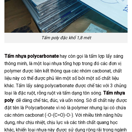
Tấm poly đặc khổ 1,8 mét
Tấm nhựa polycarbonate
hay còn gọi là tấm lợp lấy sáng
thông minh, là một loại nhựa tổng hợp trong đó các đơn vị
polymer được liên kết thông qua các nhóm cacbonat, chất
liệu này có thể được phủ lên một số bởi một số chất liệu
khác. Tấm lấy sáng polycarbonate được chế tác với 3 chủng
loại là đặc ruột, rỗng ruột và tấm dạng tôn sóng.
Tấm nhựa
poly
dễ dàng chế tác, đúc, và uốn nóng. Sở dĩ chất này được
đặt tên là Polycarbonate vì nó là polymer nhưng lại có chứa
các nhóm cacbonat (-O-(C=O)-O-). Với nhiều tính năng hữu
dụng, như chịu nhiệt, chịu lực và các tính chất quang học
khác, khiến loại nhựa này được sử dụng rộng rãi trong ngành