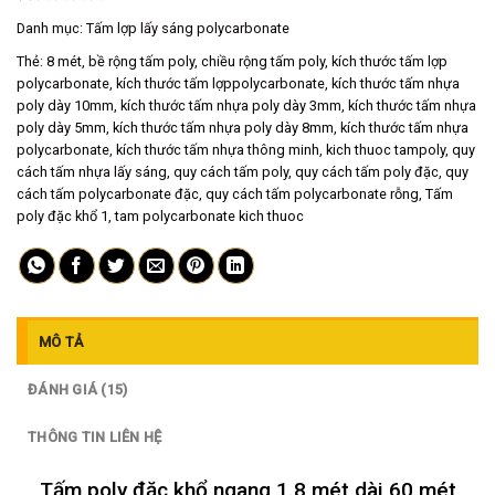
1.00
14
Danh mục:
Tấm lợp lấy sáng polycarbonate
trên
5
Thẻ:
8 mét
,
bề rộng tấm poly
,
chiều rộng tấm poly
,
kích thước tấm lợp
dựa
polycarbonate
,
kích thước tấm lợppolycarbonate
,
kích thước tấm nhựa
trên
poly dày 10mm
,
kích thước tấm nhựa poly dày 3mm
,
kích thước tấm nhựa
đánh
giá
poly dày 5mm
,
kích thước tấm nhựa poly dày 8mm
,
kích thước tấm nhựa
polycarbonate
,
kích thước tấm nhựa thông minh
,
kich thuoc tampoly
,
quy
cách tấm nhựa lấy sáng
,
quy cách tấm poly
,
quy cách tấm poly đặc
,
quy
cách tấm polycarbonate đặc
,
quy cách tấm polycarbonate rỗng
,
Tấm
poly đặc khổ 1
,
tam polycarbonate kich thuoc
MÔ TẢ
ĐÁNH GIÁ (15)
THÔNG TIN LIÊN HỆ
Tấm poly đặc khổ ngang 1.8 mét dài 60 mét