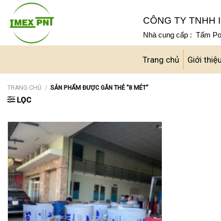
Skip
to
CÔNG TY TNHH I
content
Nhà cung cấp : Tấm Pol
Trang chủ
Giới thiệ
TRANG CHỦ
/
SẢN PHẨM ĐƯỢC GẮN THẺ “8 MÉT”
LỌC