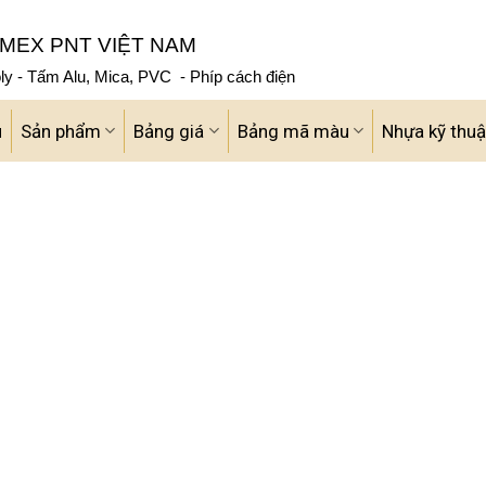
MEX PNT VIỆT NAM
y - Tấm Alu, Mica, PVC - Phíp cách điện
u
Sản phẩm
Bảng giá
Bảng mã màu
Nhựa kỹ thuậ