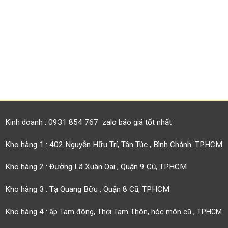
Kinh doanh : 0931 854 767 zalo báo giá tốt nhất
Kho hàng 1 : 402 Nguyễn Hữu Trí, Tân Túc , Bình Chánh. TPHCM
Kho hàng 2 : Đường Lã Xuân Oai , Quận 9 Cũ, TPHCM
Kho hàng 3 : Tạ Quang Bữu , Quận 8 Cũ, TPHCM
Kho hàng 4 :
ấp Tam đông, Thới Tam Thôn, hóc môn cũ , TPHCM