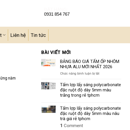
ĐẶT HÀNG:
0931 854 767
t
Liên hệ
Tin tức
BÀI VIẾT MỚI
BẢNG BÁO GIÁ TẤM ỐP NHÔM
NHỰA ALU MỚI NHẤT 2026
ở
Chức năng bình luận bị tắt
hững năm
BẢNG
BÁO
Tấm lợp lấy sáng polycarbonate
GIÁ
đặc ruột độ dày 5mm màu
TẤM
trắng trong rẻ tphcm
ỐP
NHÔM
Tấm lợp lấy sáng polycarbonate
NHỰA
đặc ruột độ dày 5mm màu nâu
ALU
MỚI
trà giá rẻ tphcm
NHẤT
1
Comment
2026