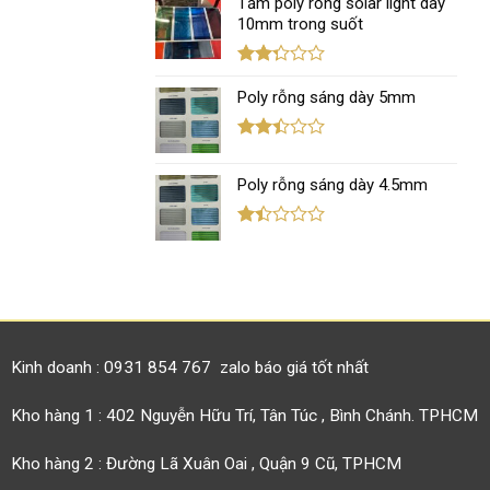
xếp
Tấm poly rỗng solar light dày
hạng
10mm trong suốt
1.12
5
sao
Được
xếp
Poly rỗng sáng dày 5mm
hạng
2.29
5 sao
Được
xếp
Poly rỗng sáng dày 4.5mm
hạng
2.38
5 sao
Được
xếp
hạng
1.42
5
sao
Kinh doanh : 0931 854 767 zalo báo giá tốt nhất
Kho hàng 1 : 402 Nguyễn Hữu Trí, Tân Túc , Bình Chánh. TPHCM
Kho hàng 2 : Đường Lã Xuân Oai , Quận 9 Cũ, TPHCM