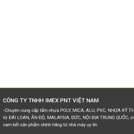
CÔNG TY TNHH IMEX PNT VIỆT NAM
-Chuyên cung cấp tấm nhựa POLY, MICA, ALU, PVC, NHỰA KỸ T
từ ĐÀI LOAN, ẤN ĐỘ, MALAYSIA, ĐỨC, NỘI ĐỊA TRUNG QUỐC, côn
cam kết sản phẩm chính hãng từ nhà máy uy tín