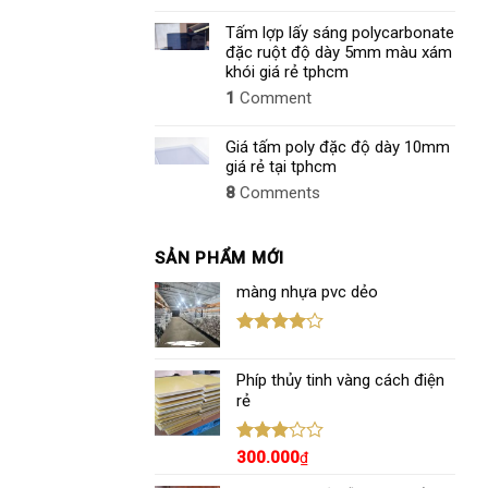
Tấm lợp lấy sáng polycarbonate
đặc ruột độ dày 5mm màu xám
khói giá rẻ tphcm
1
Comment
Giá tấm poly đặc độ dày 10mm
giá rẻ tại tphcm
8
Comments
SẢN PHẨM MỚI
màng nhựa pvc dẻo
Được
xếp hạng
Phíp thủy tinh vàng cách điện
4.00
5
sao
rẻ
Được
300.000
₫
xếp