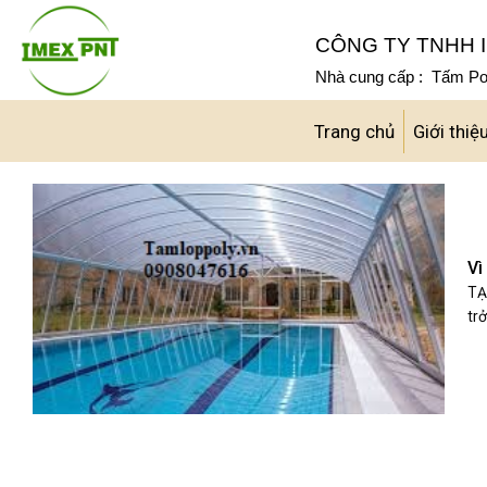
Skip
to
CÔNG TY TNHH I
content
Nhà cung cấp : Tấm Pol
Trang chủ
Giới thiệ
Vì
TẠ
trở 