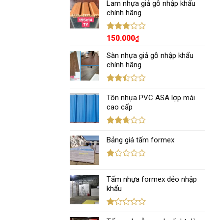
hạng
Lam nhựa giả gỗ nhập khẩu
3.00
5
chính hãng
sao
Được
150.000
₫
xếp
hạng
Sàn nhựa giả gỗ nhập khẩu
3.00
5
chính hãng
sao
Được
xếp
Tôn nhựa PVC ASA lợp mái
hạng
cao cấp
2.43
5 sao
Được
xếp
Bảng giá tấm formex
hạng
2.67
5 sao
Được
xếp
Tấm nhựa formex dẻo nhập
hạng
1.12
khẩu
5
sao
Được