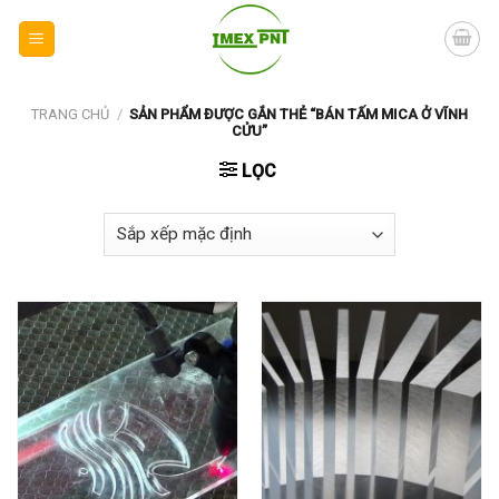
Skip
to
content
TRANG CHỦ
/
SẢN PHẨM ĐƯỢC GẮN THẺ “BÁN TẤM MICA Ở VĨNH
CỬU”
LỌC