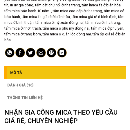
tín
,
in uv gia công
,
tấm cắt chữ nổi ở nha trang
,
tấm lmica fs ở biên hòa
,
tấm mica bảo hành 10 năm .
,
tấm mica cao cấp ở nha trang
,
tấm mica có
bảo hành
,
tấm mica fs giá rẻ ở biên hòa
,
tấm mica giá rẻ ở bình định
,
tấm
mica ở bình thuận
,
tấm mica ở mỹ xuân đồng nai
,
tấm mica ở nha trang
,
tấm mica ở nhơn trạch
,
tấm mica ở phú mỹ đồng nai
,
tấm mica ở phú yên
,
tấm mica ở trảng bom
,
tấm mica ở xuân lộc đồng nai
,
tấm ốp giá rẻ ở biên
hòa
MÔ TẢ
ĐÁNH GIÁ (16)
THÔNG TIN LIÊN HỆ
NHẬN GIA CÔNG MICA THEO YÊU CẦU
GIÁ RẺ, CHUYÊN NGHIỆP