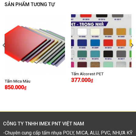
SẢN PHẨM TƯƠNG TỰ
Tấm Alcorest PET
377.000
₫
Tấm Mica Màu
850.000
₫
CÔNG TY TNHH IMEX PNT VIỆT NAM
-Chuyên cung cấp tấm nhựa POLY, MICA, ALU, PVC, NHỰA KỸ