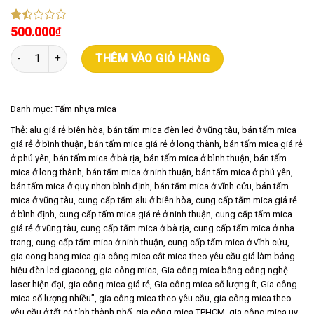
500.000
1.40
15
₫
trên
Cắt Khắc Gia Công Mica số lượng
5
THÊM VÀO GIỎ HÀNG
dựa
trên
đánh
giá
Danh mục:
Tấm nhựa mica
Thẻ:
alu giá rẻ biên hòa
,
bán tấm mica đèn led ở vũng tàu
,
bán tấm mica
giá rẻ ở bình thuận
,
bán tấm mica giá rẻ ở long thành
,
bán tấm mica giá rẻ
ở phú yên
,
bán tấm mica ở bà rịa
,
bán tấm mica ở bình thuận
,
bán tấm
mica ở long thành
,
bán tấm mica ở ninh thuận
,
bán tấm mica ở phú yên
,
bán tấm mica ở quy nhơn bình định
,
bán tấm mica ở vĩnh cửu
,
bán tấm
mica ở vũng tàu
,
cung cấp tấm alu ở biên hòa
,
cung cấp tấm mica giá rẻ
ở bình định
,
cung cấp tấm mica giá rẻ ở ninh thuận
,
cung cấp tấm mica
giá rẻ ở vũng tàu
,
cung cấp tấm mica ở bà rịa
,
cung cấp tấm mica ở nha
trang
,
cung cấp tấm mica ở ninh thuận
,
cung cấp tấm mica ở vĩnh cửu
,
gia cong bang mica gia công mica cắt mica theo yêu cầu giá làm bảng
hiệu đèn led giacong
,
gia công mica
,
Gia công mica bằng công nghệ
laser hiện đại
,
gia công mica giá rẻ
,
Gia công mica số lượng ít
,
Gia công
mica số lượng nhiều”
,
gia công mica theo yêu cầu
,
gia công mica theo
yêu cầu ở tất cả tỉnh thành phố
,
gia công mica TPHCM
,
gia công mica uy