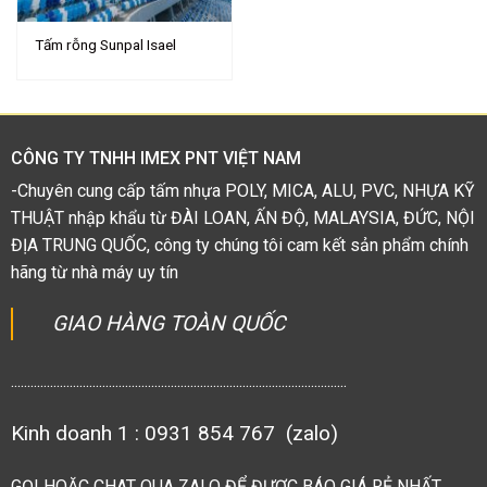
Tấm rỗng Sunpal Isael
CÔNG TY TNHH IMEX PNT VIỆT NAM
-Chuyên cung cấp tấm nhựa POLY, MICA, ALU, PVC, NHỰA KỸ
THUẬT nhập khẩu từ ĐÀI LOAN, ẤN ĐỘ, MALAYSIA, ĐỨC, NỘI
ĐỊA TRUNG QUỐC, công ty chúng tôi cam kết sản phẩm chính
hãng từ nhà máy uy tín
GIAO HÀNG TOÀN QUỐC
.......................................................................................................
Kinh doanh 1 : 0931 854 767 (zalo)
GỌI HOẶC CHAT QUA ZALO ĐỂ ĐƯỢC BÁO GIÁ RẺ NHẤT