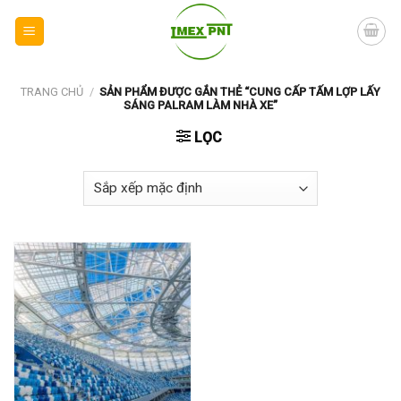
Skip
to
content
TRANG CHỦ
/
SẢN PHẨM ĐƯỢC GẮN THẺ “CUNG CẤP TẤM LỢP LẤY
SÁNG PALRAM LÀM NHÀ XE”
LỌC