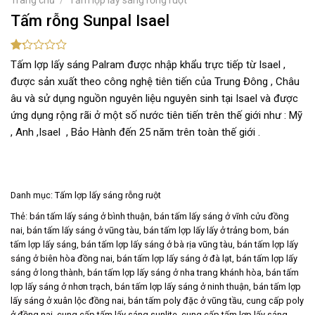
Tấm rỗng Sunpal Isael
1.26
19
Tấm lợp lấy sáng Palram được nhập khẩu trực tiếp từ Isael ,
trên
được sản xuất theo công nghệ tiên tiến của Trung Đông , Châu
5
dựa
âu và sử dụng nguồn nguyên liệu nguyên sinh tại Isael và được
trên
ứng dụng rộng rãi ở một số nước tiên tiến trên thế giới như : Mỹ
đánh
giá
, Anh ,Isael , Bảo Hành đến 25 năm trên toàn thế giới .
Danh mục:
Tấm lợp lấy sáng rỗng ruột
Thẻ:
bán tấm lấy sáng ở bình thuận
,
bán tấm lấy sáng ở vĩnh cửu đồng
nai
,
bán tấm lấy sáng ở vũng tàu
,
bán tấm lợp lấy lấy ở trảng bom
,
bán
tấm lợp lấy sáng
,
bán tấm lợp lấy sáng ở bà rịa vũng tàu
,
bán tấm lợp lấy
sáng ở biên hòa đồng nai
,
bán tấm lợp lấy sáng ở đà lạt
,
bán tấm lợp lấy
sáng ở long thành
,
bán tấm lợp lấy sáng ở nha trang khánh hòa
,
bán tấm
lợp lấy sáng ở nhơn trạch
,
bán tấm lợp lấy sáng ở ninh thuận
,
bán tấm lợp
lấy sáng ở xuân lộc đồng nai
,
bán tấm poly đặc ở vũng tầu
,
cung cấp poly
ở đồng nai
,
cung cấp tấm lấy sáng sunlite
,
cung cấp tấm lợp lấy sáng
,