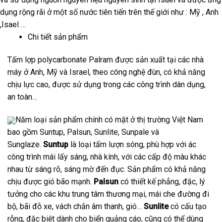
dụng rộng rãi ở một số nước tiên tiến trên thế giới như : Mỹ , Anh
,Isael …
Chi tiết sản phẩm
Tấm lợp polycarbonate Palram được sản xuất tại các nhà
máy ở Anh, Mỹ và Israel, theo công nghệ đùn, có khả năng
chịu lực cao, được sử dụng trong các công trình dân dụng,
an toàn…
Năm loại sản phẩm chính có mặt ở thị trường Việt Nam
bao gồm
Suntup, Palsun, Sunlite, Sunpale và
Sunglaze.
Suntup
là loại tấm lượn sóng, phù hợp với ác
công trình mái lấy sáng, nhà kính, với các cấp độ màu khác
nhau từ sáng rõ, sáng mờ đến đục. Sản phẩm có khả năng
chịu được gió bão mạnh.
Palsun
có thiết kế phẳng, đặc, lý
tưởng cho các khu trung tâm thương mại, mái che đường đi
bộ, bãi đỗ xe, vách chắn âm thanh, gió…
Sunlite
có cấu tạo
rỗng, đặc biệt dành cho biển quảng cáo, cũng có thể dùng