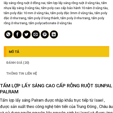
lấy sáng rỗng ruột ở đồng nai
,
tấm lợp lấy sáng rỗng ruột ở vũng tàu
,
tấm
nhựa lấy sáng ở vũng tàu
,
tấm poly cao cấp bảo hành 10 năm ở vũng tàu
,
tấm poly đặc 10 mm ở vũng tàu
,
tấm poly đặc 3mm ở vũng tàu
,
tấm poly
đặc ở nha trang
,
tấm poly ở long thành
,
tấm poly ở nha trang
,
tấm poly
rỗng ở nha trang
,
tấm polycarbonate ở vũng tàu
MÔ TẢ
ĐÁNH GIÁ (20)
THÔNG TIN LIÊN HỆ
TẤM LỢP LẤY SÁNG CAO CẤP RỖNG RUỘT SUNPAL
PALRAM
Tấm lợp lấy sáng Palram được nhập khẩu trực tiếp từ Isael ,
được sản xuất theo công nghệ tiên tiến của Trung Đông , Châu âu
và sử dụng nguồn nguyên liệu nguyên sinh tại Isael và được ứng