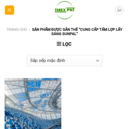
Skip
to
content
TRANG CHỦ
/
SẢN PHẨM ĐƯỢC GẮN THẺ “CUNG CẤP TẤM LỢP LẤY
SÁNG SUNPAL”
LỌC