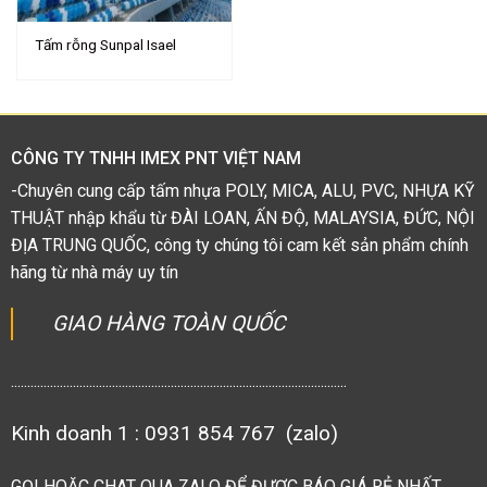
Tấm rỗng Sunpal Isael
CÔNG TY TNHH IMEX PNT VIỆT NAM
-Chuyên cung cấp tấm nhựa POLY, MICA, ALU, PVC, NHỰA KỸ
THUẬT nhập khẩu từ ĐÀI LOAN, ẤN ĐỘ, MALAYSIA, ĐỨC, NỘI
ĐỊA TRUNG QUỐC, công ty chúng tôi cam kết sản phẩm chính
hãng từ nhà máy uy tín
GIAO HÀNG TOÀN QUỐC
.......................................................................................................
Kinh doanh 1 : 0931 854 767 (zalo)
GỌI HOẶC CHAT QUA ZALO ĐỂ ĐƯỢC BÁO GIÁ RẺ NHẤT