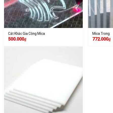
Cắt Khắc Gia Công Mica
Mica Trong
500.000
772.000
₫
₫