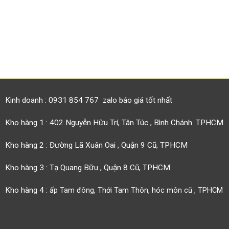
Kinh doanh : 0931 854 767 zalo báo giá tốt nhất
Kho hàng 1 : 402 Nguyễn Hữu Trí, Tân Túc , Bình Chánh. TPHCM
Kho hàng 2 : Đường Lã Xuân Oai , Quận 9 Cũ, TPHCM
Kho hàng 3 : Tạ Quang Bữu , Quận 8 Cũ, TPHCM
Kho hàng 4 :
ấp Tam đông, Thới Tam Thôn, hóc môn cũ , TPHCM