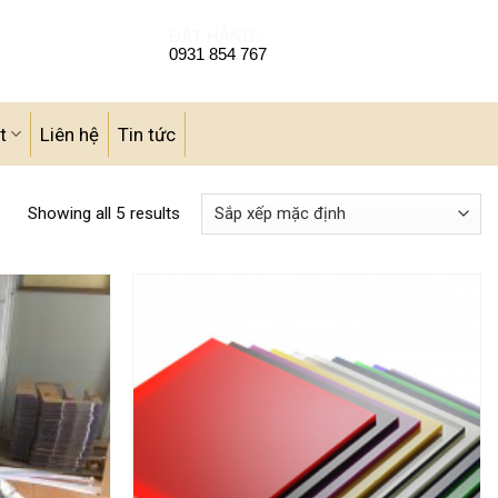
ĐẶT HÀNG:
0931 854 767
t
Liên hệ
Tin tức
Showing all 5 results