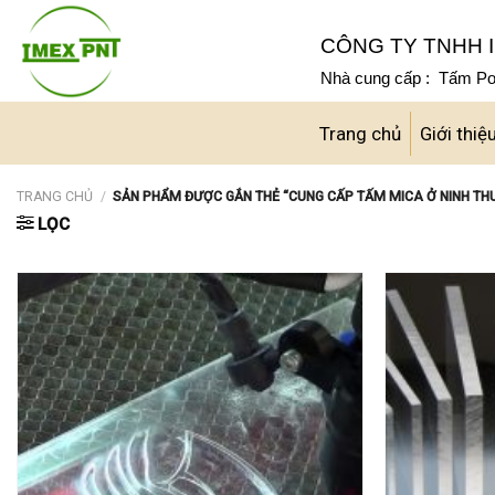
Skip
to
CÔNG TY TNHH I
content
Nhà cung cấp : Tấm Pol
Trang chủ
Giới thiệ
TRANG CHỦ
/
SẢN PHẨM ĐƯỢC GẮN THẺ “CUNG CẤP TẤM MICA Ở NINH TH
LỌC