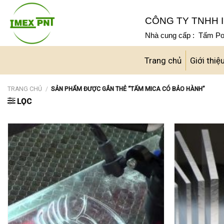
Skip
to
CÔNG TY TNHH I
content
Nhà cung cấp : Tấm Pol
Trang chủ
Giới thiệ
TRANG CHỦ
/
SẢN PHẨM ĐƯỢC GẮN THẺ “TẤM MICA CÓ BẢO HÀNH”
LỌC