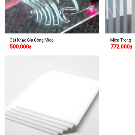
Cắt Khắc Gia Công Mica
Mica Trong
500.000
772.000
₫
₫