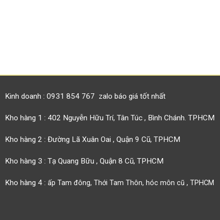
Kinh doanh : 0931 854 767 zalo báo giá tốt nhất
Kho hàng 1 : 402 Nguyễn Hữu Trí, Tân Túc , Bình Chánh. TPHCM
Kho hàng 2 : Đường Lã Xuân Oai , Quận 9 Cũ, TPHCM
Kho hàng 3 : Tạ Quang Bữu , Quận 8 Cũ, TPHCM
Kho hàng 4 :
ấp Tam đông, Thới Tam Thôn, hóc môn cũ , TPHCM