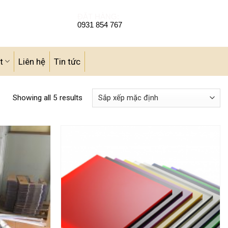
ĐẶT HÀNG:
0931 854 767
t
Liên hệ
Tin tức
Showing all 5 results