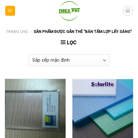
Skip
to
content
TRANG CHỦ
/
SẢN PHẨM ĐƯỢC GẮN THẺ “BÁN TẤM LỢP LẤY SÁNG”
LỌC