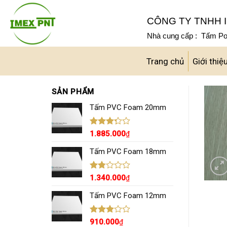
Skip
to
CÔNG TY TNHH I
content
Nhà cung cấp : Tấm Pol
Trang chủ
Giới thiệ
SẢN PHẨM
Tấm PVC Foam 20mm
Được
1.885.000
₫
xếp
hạng
Tấm PVC Foam 18mm
3.29
5
sao
Được
1.340.000
₫
xếp
hạng
Tấm PVC Foam 12mm
1.80
5
sao
Được
910.000
₫