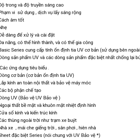
Độ trong và độ truyền sáng cao
Phạm vi sử dụng , dịch vụ lấy sáng rộng
Cách âm tốt
Nhẹ
Dễ dàng để xử lý và cài đặt
Đa năng, có thể hình thành, và có thể gia công
Basic Series cung cấp tính ổn định tia UV cơ bản (sử dụng bên ngoà
Dòng sản phẩm UV và các dòng sản phẩm đặc biệt nhất chống lại b
Các ứng dụng tiêu biểu .
Dòng cơ bản (cơ bản ổn định tia UV)
Lắp kính an toàn nội thất và bảo vệ máy móc
Các bộ phận chế tạo
Dòng UV (Bảo vệ UV Bảo vệ )
Ngoại thất bề mặt và khuôn mặt nhiệt định hình
Cửa sổ kính và kiến ​​trúc kính
Các thùng ngoài trời như trạm xe buýt
Nhà xe , mái che giếng trời , sân phơi , hiên nhà
Sheet đặc biệt Series (nói chung với UV Bảo vệ *)