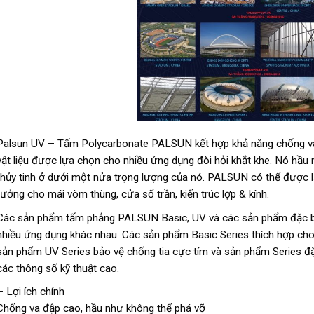
Palsun UV – Tấm Polycarbonate PALSUN kết hợp khả năng chống va đ
vật liệu được lựa chọn cho nhiều ứng dụng đòi hỏi khắt khe. Nó hầu
thủy tinh ở dưới một nửa trọng lượng của nó. PALSUN có thể được lạ
tưởng cho mái vòm thùng, cửa sổ trần, kiến ​​trúc lợp & kính.
Các sản phẩm tấm phẳng PALSUN Basic, UV và các sản phẩm đặc biệ
nhiều ứng dụng khác nhau. Các sản phẩm Basic Series thích hợp cho
sản phẩm UV Series bảo vệ chống tia cực tím và sản phẩm Series đặ
các thông số kỹ thuật cao.
– Lợi ích chính
Chống va đập cao, hầu như không thể phá vỡ