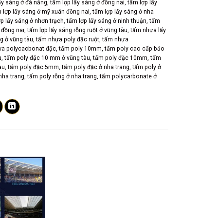
ấy sáng ở đà nẵng
,
tấm lợp lấy sáng ở đồng nai
,
tấm lợp lấy
 lợp lấy sáng ở mỹ xuân đồng nai
,
tấm lợp lấy sáng ở nha
ợp lấy sáng ở nhơn trạch
,
tấm lợp lấy sáng ở ninh thuận
,
tấm
ở đồng nai
,
tấm lợp lấy sáng rỗng ruột ở vũng tàu
,
tấm nhựa lấy
g ở vũng tàu
,
tấm nhựa poly đặc ruột
,
tấm nhựa
a polycacbonat đặc
,
tấm poly 10mm
,
tấm poly cao cấp bảo
u
,
tấm poly đặc 10 mm ở vũng tàu
,
tấm poly đặc 10mm
,
tấm
àu
,
tấm poly đặc 5mm
,
tấm poly đặc ở nha trang
,
tấm poly ở
nha trang
,
tấm poly rỗng ở nha trang
,
tấm polycarbonate ở