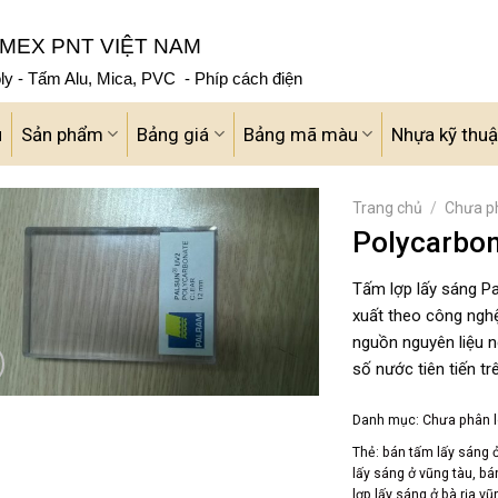
MEX PNT VIỆT NAM
y - Tấm Alu, Mica, PVC - Phíp cách điện
u
Sản phẩm
Bảng giá
Bảng mã màu
Nhựa kỹ thuậ
Trang chủ
/
Chưa ph
Polycarbon
Tấm lợp lấy sáng Pa
xuất theo công nghệ
nguồn nguyên liệu n
số nước tiên tiến trê
Danh mục:
Chưa phân l
Thẻ:
bán tấm lấy sáng 
lấy sáng ở vũng tàu
,
bá
lợp lấy sáng ở bà rịa vũ