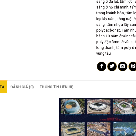
sáng ở đà lạt
,
tấm lợp l
sáng ở hồ chí minh
,
tấm
trang khánh hòa
,
tấm l
lợp lấy sáng rỗng ruột 
sáng
,
tấm nhựa lấy sán
polycacbonat
,
Tấm nhự
hành 10 năm ở vũng tà
poly đặc 3mm ở vũng t
long thành
,
tấm poly ở 
vũng tàu
TẢ
ĐÁNH GIÁ (0)
THÔNG TIN LIÊN HỆ