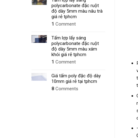
Tấm lợp lấy sáng
MỚI
polycarbonate đặc ruột
NHẤT
độ dày 5mm màu nâu trà
2026
giá rẻ tphcm
1
Comment
Tấm lợp lấy sáng
polycarbonate đặc ruột
độ dày 5mm màu xám
khói giá rẻ tphcm
1
Comment
Giá tấm poly đặc độ dày
10mm giá rẻ tại tphcm
8
Comments