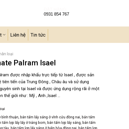
ĐẶT HÀNG:
0931 854 767
t
Liên hệ
Tin tức
ân loại
ate Palram Isael
lram được nhập khẩu trực tiếp từ Isael , được sản
 tiên tiến của Trung Đông , Châu âu và sử dụng
guyên sinh tại Isael và được ứng dụng rộng rãi ở một
n thế giới như : Mỹ , Anh ,Isael …
oại
ở bình thuận
,
bán tấm lấy sáng ở vĩnh cửu đồng nai
,
bán tấm
n tấm lợp lấy lấy ở trảng bom
,
bán tấm lợp lấy sáng
,
bán tấm
ng tàu
,
bán tấm lợp lấy sáng ở biên hòa đồng nai
,
bán tấm lợp