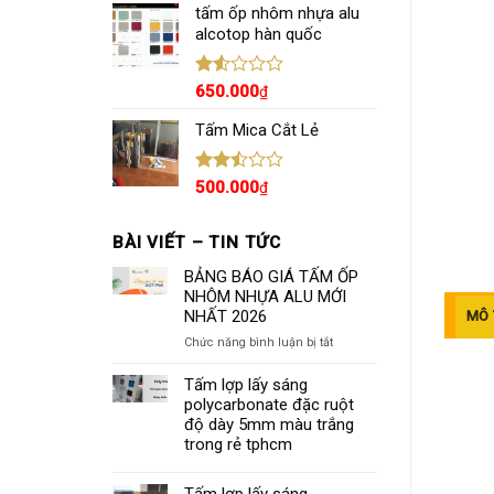
hạng
tấm ốp nhôm nhựa alu
2.36
alcotop hàn quốc
5 sao
Được
650.000
₫
xếp
hạng
Tấm Mica Cắt Lẻ
1.57
5
sao
Được
500.000
₫
xếp
hạng
2.44
BÀI VIẾT – TIN TỨC
5 sao
BẢNG BÁO GIÁ TẤM ỐP
NHÔM NHỰA ALU MỚI
NHẤT 2026
MÔ 
ở
Chức năng bình luận bị tắt
BẢNG
BÁO
Tấm lợp lấy sáng
GIÁ
polycarbonate đặc ruột
TẤM
độ dày 5mm màu trắng
ỐP
trong rẻ tphcm
NHÔM
NHỰA
ALU