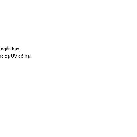
i ngắn hạn)
ức xạ UV có hại