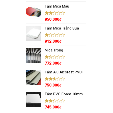
xếp
hạng
Tấm Mica Màu
2.92
5
sao
Được
850.000
₫
xếp
hạng
Tấm Mica Trắng Sữa
2.15
5
sao
Được
812.000
₫
xếp
hạng
Mica Trong
1.00
5
sao
Được
772.000
₫
xếp
hạng
Tấm Alu Alcorest PVDF
1.40
5
sao
Được
750.000
₫
xếp
hạng
Tấm PVC Foam 10mm
2.44
5 sao
Được
745.000
₫
xếp