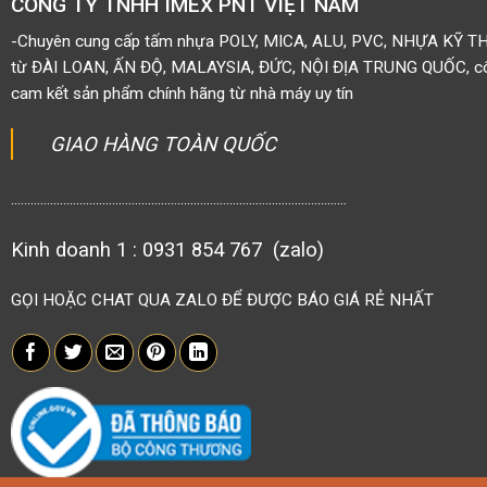
CÔNG TY TNHH IMEX PNT VIỆT NAM
-Chuyên cung cấp tấm nhựa POLY, MICA, ALU, PVC, NHỰA KỸ T
từ ĐÀI LOAN, ẤN ĐỘ, MALAYSIA, ĐỨC, NỘI ĐỊA TRUNG QUỐC, côn
cam kết sản phẩm chính hãng từ nhà máy uy tín
GIAO HÀNG TOÀN QUỐC
.......................................................................................................
Kinh doanh 1 : 0931 854 767 (zalo)
GỌI HOẶC CHAT QUA ZALO ĐỂ ĐƯỢC BÁO GIÁ RẺ NHẤT