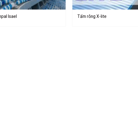
pal Isael
Tấm rỗng X-lite