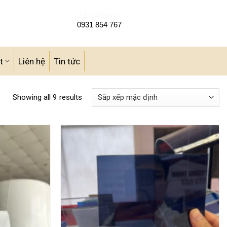
ĐẶT HÀNG:
0931 854 767
t
Liên hệ
Tin tức
Showing all 9 results