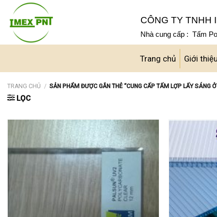
Skip
to
CÔNG TY TNHH I
content
Nhà cung cấp : Tấm Pol
Trang chủ
Giới thiệ
TRANG CHỦ
/
SẢN PHẨM ĐƯỢC GẮN THẺ “CUNG CẤP TẤM LỢP LẤY SÁNG Ở
LỌC