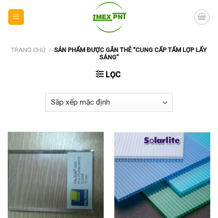
Skip
to
content
TRANG CHỦ
/
SẢN PHẨM ĐƯỢC GẮN THẺ “CUNG CẤP TẤM LỢP LẤY
SÁNG”
LỌC