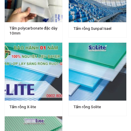
Tấm polycarbonate đặc dày
Tấm rỗng Sunpal Isael
10mm
Tấm rỗng X-lite
Tấm rỗng Solite