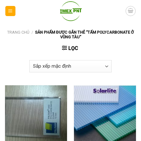
Skip
to
content
TRANG CHỦ
/
SẢN PHẨM ĐƯỢC GẮN THẺ “TẤM POLYCARBONATE Ở
VŨNG TÀU”
LỌC